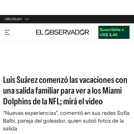
URUGUAY
Suscribite x
URUGUAY
US$ 3,45
ARGENTINA
ESPAÑA
ESTADOS UNIDOS
Luis Suárez comenzó las vacaciones con
una salida familiar para ver a los Miami
Dolphins de la NFL; mirá el video
“Nuevas experiencias”, comentó en sus redes Sofía
Balbi, pareja del goleador, quien subió fotos de la
salida