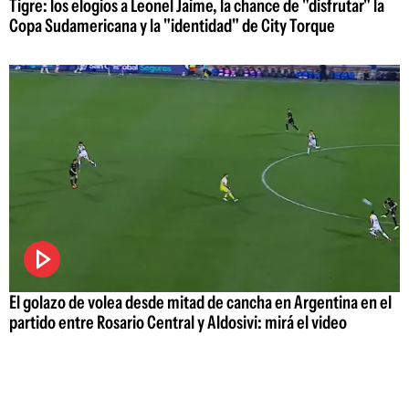
Tigre: los elogios a Leonel Jaime, la chance de "disfrutar" la
Copa Sudamericana y la "identidad" de City Torque
El golazo de volea desde mitad de cancha en Argentina en el
partido entre Rosario Central y Aldosivi: mirá el video