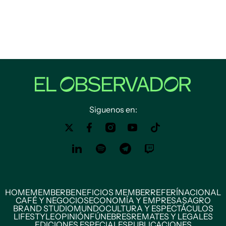
Siguenos en:
HOME
MEMBER
BENEFICIOS MEMBER
REFERÍ
NACIONAL
CAFÉ Y NEGOCIOS
ECONOMÍA Y EMPRESAS
AGRO
BRAND STUDIO
MUNDO
CULTURA Y ESPECTÁCULOS
LIFESTYLE
OPINIÓN
FÚNEBRES
REMATES Y LEGALES
EDICIONES ESPECIALES
PUBLICACIONES