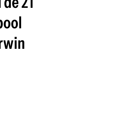
 de 21
guenos en:
pool
arwin