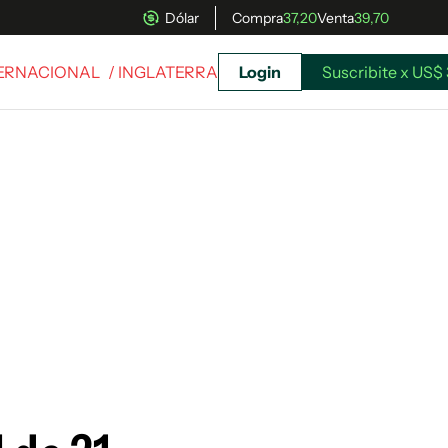
Dólar
Compra
37,20
Venta
39,70
TERNACIONAL
/ INGLATERRA
Login
Suscribite x US$ 
uscríbete ahora a El Observador y elegí hasta
donde llegar.
Suscribite x US$ 3,45