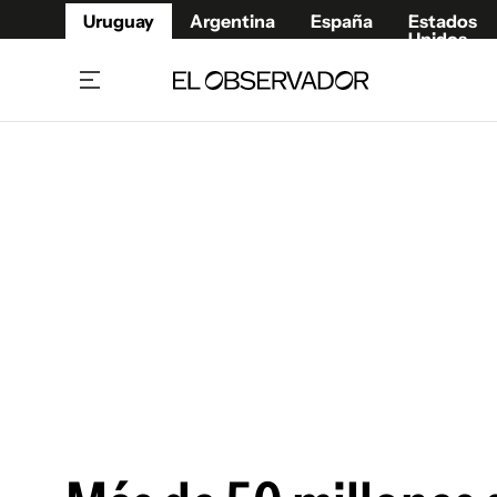
Uruguay
Argentina
España
Estados
Unidos
Home
Juegos 
Referí
Rugby
Fútbol
Básque
Mundial 2026
Tenis
Resultados Deportivos
Runnin
Fútbol internacional
Polidep
Copa Libertadores
Motor