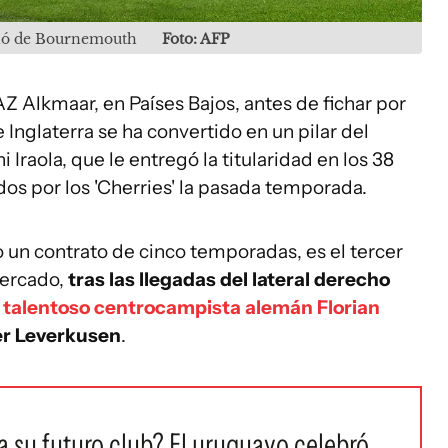
ichó de Bournemouth
Foto: AFP
 Alkmaar, en Países Bajos, antes de fichar por
Inglaterra se ha convertido en un pilar del
Iraola, que le entregó la titularidad en los 38
os por los 'Cherries' la pasada temporada.
o un contrato de cinco temporadas, es el tercer
mercado,
tras las llegadas del lateral derecho
l
talentoso centrocampista alemán Florian
er Leverkusen
.
 su futuro club? El uruguayo celebró