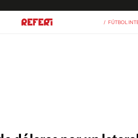
/
FÚTBOL IN
Olímpicos
S
tbol
g
ortivo