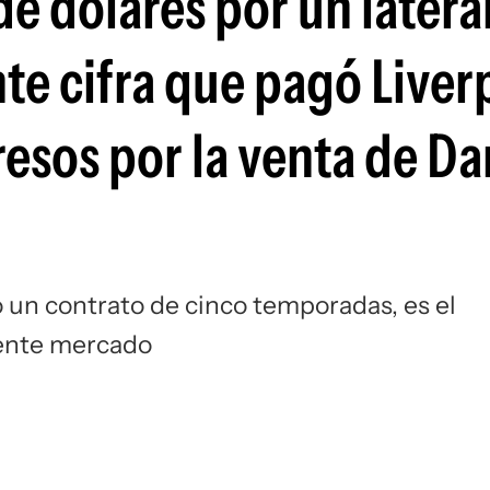
e dólares por un lateral
Si
te cifra que pagó Liver
resos por la venta de D
o un contrato de cinco temporadas, es el
esente mercado