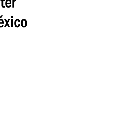
nter
guenos en:
éxico