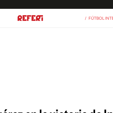
/
FÚTBOL IN
Olímpicos
S
tbol
g
ortivo