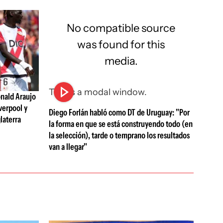
No compatible source
was found for this
media.
This is a modal window.
nald Araujo
verpool y
Diego Forlán habló como DT de Uruguay: "Por
laterra
la forma en que se está construyendo todo (en
la selección), tarde o temprano los resultados
van a llegar"