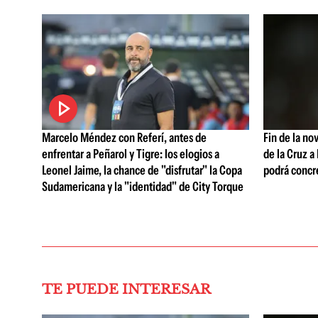
Marcelo Méndez con Referí, antes de
Fin de la no
enfrentar a Peñarol y Tigre: los elogios a
de la Cruz a
Leonel Jaime, la chance de "disfrutar" la Copa
podrá concr
Sudamericana y la "identidad" de City Torque
TE PUEDE INTERESAR