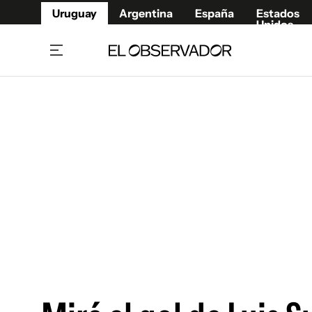
Uruguay
Argentina
España
Estados
Unidos
Home
Juegos 
Referí
Rugby
Fútbol
Básque
Mundial 2026
Tenis
Resultados Deportivos
Runnin
Fútbol internacional
Polidep
Copa Libertadores
Motor