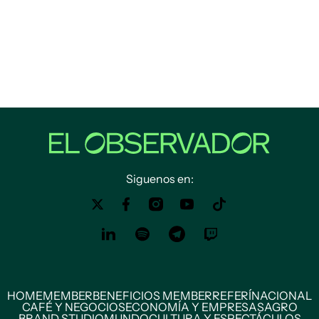
Siguenos en:
HOME
MEMBER
BENEFICIOS MEMBER
REFERÍ
NACIONAL
CAFÉ Y NEGOCIOS
ECONOMÍA Y EMPRESAS
AGRO
BRAND STUDIO
MUNDO
CULTURA Y ESPECTÁCULOS