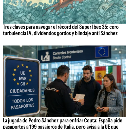
Tres claves para navegar el récord del Super Ibex 35: cero
turbulencia IA, dividendos gordos y blindaje anti Sánchez
La jugada de Pedro Sánchez para enfriar Ceuta: España pide
pasaportes a 199 pasajeros de Italia, pero avisa a la UE que