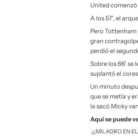
United comenzó 
A los 57', el arq
Pero Tottenham H
gran contragolpe
perdió el segund
Sobre los 66' se 
suplantó el cor
Un minuto después
que se metía y er
la sacó Micky va
Aquí se puede ve
¡¡¡MILAGRO EN 