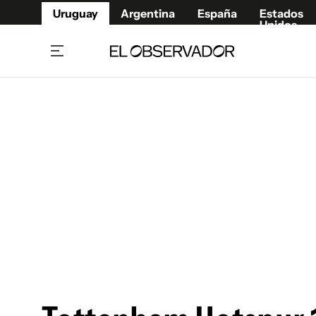
Uruguay
Argentina
España
Estados
Unidos
Home
Juegos 
Referí
Rugby
Fútbol
Básque
Mundial 2026
Tenis
Resultados Deportivos
Runnin
Fútbol internacional
Polidep
Copa Libertadores
Motor