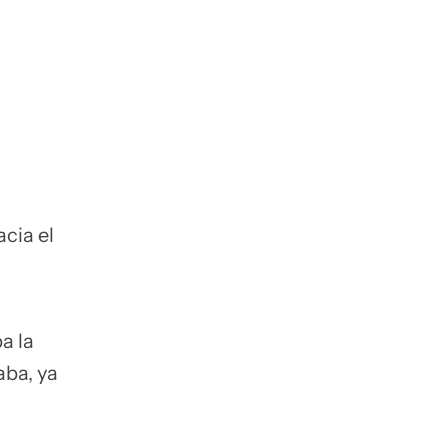
cia el
a la
aba, ya