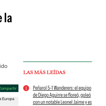
guenos en:
 la
ido
LAS MÁS LEÍDAS
Peñarol 5-1 Wanderers: el equipo
Compartir
de Diego Aguirre se floreó, goleó
con un notable Leonel Jaime y es