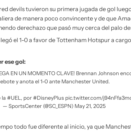
os red devils tuvieron su primera jugada de gol lueg
 saliera de manera poco convincente y de que Ama
mendo derechazo que pasó muy cerca del palo de
 llegó el 1-0 a favor de Tottenham Hotspur a carg
r ese gol:
GA EN UN MOMENTO CLAVE! Brennan Johnson encon
rebote y anota el 1-0 ante Manchester United.
e la
#UEL
, por
#DisneyPlus
pic.twitter.com/j94nFfa3m
— SportsCenter (@SC_ESPN)
May 21, 2025
empo todo fue diferente al inicio, ya que Manches