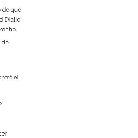
o de que
d Diallo
recho.
o de
tró el
o
ter