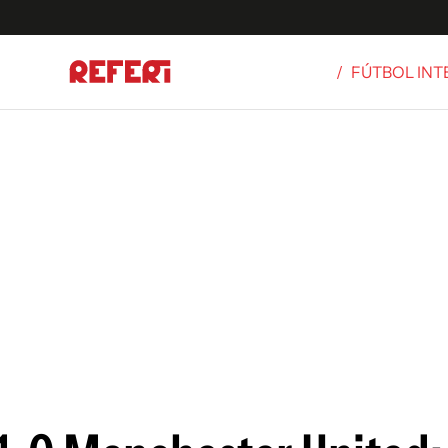
/
FÚTBOL IN
Olímpicos
S
tbol
g
ortivo