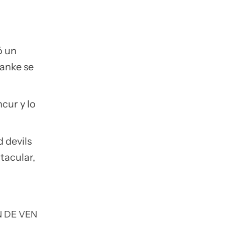
ó un
lanke se
cur y lo
 devils
tacular,
N DE VEN