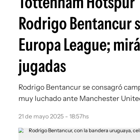
Tottenham Hotspur 
Rodrigo Bentancur 
Europa League; mirá 
jugadas
Rodrigo Bentancur se consagró camp
muy luchado ante Manchester United
21 de mayo 2025 - 18:57hs