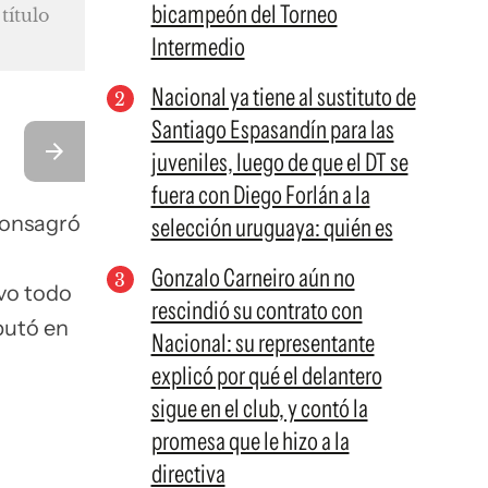
bicampeón del Torneo
título
Intermedio
Nacional ya tiene al sustituto de
Santiago Espasandín para las
juveniles, luego de que el DT se
fuera con Diego Forlán a la
consagró
selección uruguaya: quién es
Gonzalo Carneiro aún no
vo todo
rescindió su contrato con
putó en
Nacional: su representante
explicó por qué el delantero
sigue en el club, y contó la
promesa que le hizo a la
directiva