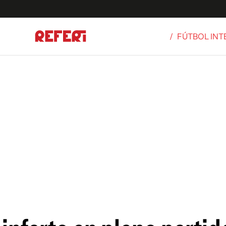
/
FÚTBOL IN
Olímpicos
S
tbol
g
ortivo