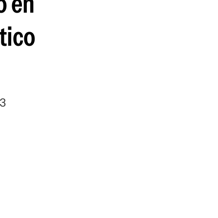
o en
guenos en:
ático
13