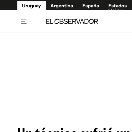
Uruguay
Argentina
España
Estados
Unidos
Home
Juegos 
Referí
Rugby
Fútbol
Básque
Mundial 2026
Tenis
Resultados Deportivos
Runnin
Fútbol internacional
Polidep
Copa Libertadores
Motor