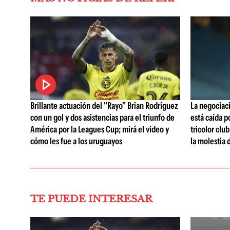
Brillante actuación del "Rayo" Brian Rodríguez
La negociaci
con un gol y dos asistencias para el triunfo de
está caída p
América por la Leagues Cup; mirá el video y
tricolor clu
cómo les fue a los uruguayos
la molestia 
TE PUEDE INTERESAR