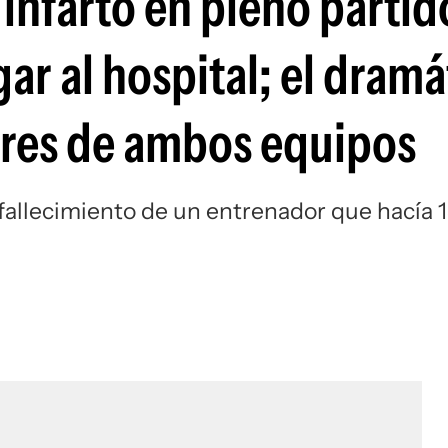
 infarto en pleno partid
Si
gar al hospital; el dram
ores de ambos equipos
l fallecimiento de un entrenador que hacía 