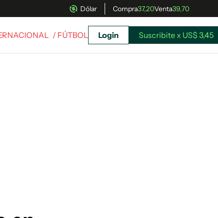
Dólar
Compra
37,20
Venta
39,70
TERNACIONAL
/ FÚTBOL
Login
Suscribite x US$ 3,45
uscríbete ahora a El Observador y elegí hasta
donde llegar.
Suscribite x US$ 3,45