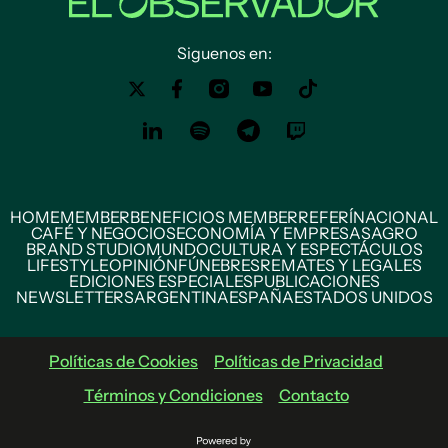
Siguenos en:
HOME
MEMBER
BENEFICIOS MEMBER
REFERÍ
NACIONAL
CAFÉ Y NEGOCIOS
ECONOMÍA Y EMPRESAS
AGRO
BRAND STUDIO
MUNDO
CULTURA Y ESPECTÁCULOS
LIFESTYLE
OPINIÓN
FÚNEBRES
REMATES Y LEGALES
EDICIONES ESPECIALES
PUBLICACIONES
NEWSLETTERS
ARGENTINA
ESPAÑA
ESTADOS UNIDOS
Políticas de Cookies
Políticas de Privacidad
Términos y Condiciones
Contacto