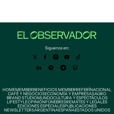
Siguenos en:
HOME
MEMBER
BENEFICIOS MEMBER
REFERÍ
NACIONAL
CAFÉ Y NEGOCIOS
ECONOMÍA Y EMPRESAS
AGRO
BRAND STUDIO
MUNDO
CULTURA Y ESPECTÁCULOS
LIFESTYLE
OPINIÓN
FÚNEBRES
REMATES Y LEGALES
EDICIONES ESPECIALES
PUBLICACIONES
NEWSLETTERS
ARGENTINA
ESPAÑA
ESTADOS UNIDOS