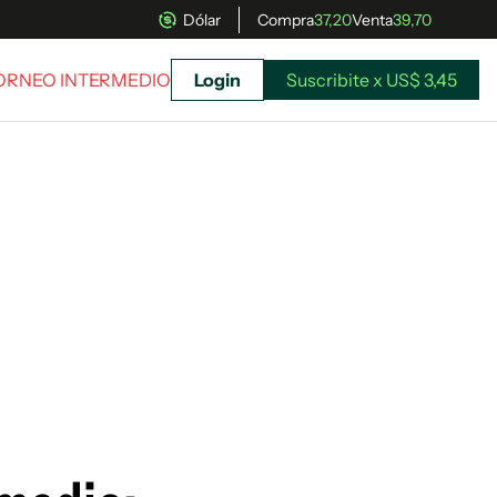
Dólar
Compra
37,20
Venta
39,70
TORNEO INTERMEDIO
Login
Suscribite x US$ 3,45
uscríbete ahora a El Observador y elegí hasta
donde llegar.
Suscribite x US$ 3,45