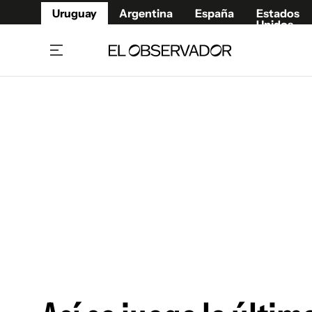
Uruguay
Argentina
España
Estados
Unidos
Home
Juegos 
Referí
Rugby
Fútbol
Básque
Mundial 2026
Tenis
Resultados Deportivos
Runnin
Fútbol internacional
Polidep
Copa Libertadores
Motor