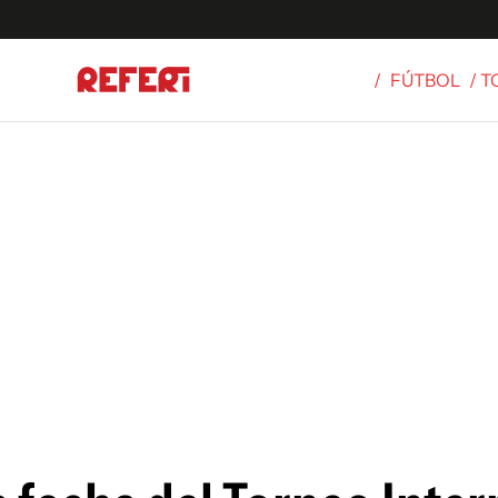
/
FÚTBOL
/ 
Olímpicos
S
tbol
g
ortivo