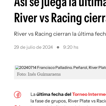
Así se juega la últi
River vs Racing cierr
River vs Racing cierran la última fec
29 de julio de 2024
9:20 hs
Foto: Inés Guimaraens
La
última fecha del
Torneo Interme
la fase de grupos, River Plate vs Racin