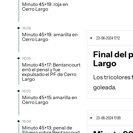
Minuto 45+19: roja en
Cerro Largo
16:06
Minuto 45+19: amarilla en
23-06-2024 17:12
Cerro Largo
Final del 
16:05
Largo
Minuto 45+17: Bentancourt
erró el penal y fue
expulsado el PF de Cerro
Los tricolores 
Largo
goleada.
16:02
Minuto 45+15: amarilla en
Cerro Largo
23-06-2024 17:09
16:00
Minuto 45+13: penal de
Silveira sobre Bentancourt