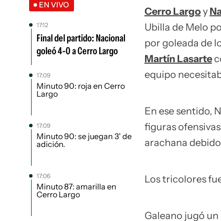
EN VIVO
Cerro Largo
y
Na
17:12
Ubilla de Melo po
Final del partido: Nacional
por goleada de lo
goleó 4-0 a Cerro Largo
Martín Lasarte
c
equipo necesita
17:09
Minuto 90: roja en Cerro
Largo
En ese sentido, 
figuras ofensivas
17:09
Minuto 90: se juegan 3' de
arachana debido 
adición.
17:06
Los tricolores f
Minuto 87: amarilla en
Cerro Largo
Galeano jugó un 