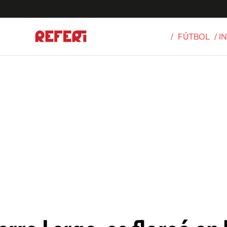
/
FÚTBOL
/ 
Olímpicos
S
tbol
g
ortivo