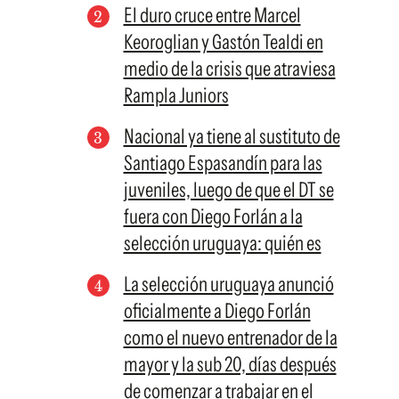
El duro cruce entre Marcel
Keoroglian y Gastón Tealdi en
medio de la crisis que atraviesa
Rampla Juniors
Nacional ya tiene al sustituto de
Santiago Espasandín para las
juveniles, luego de que el DT se
fuera con Diego Forlán a la
selección uruguaya: quién es
La selección uruguaya anunció
oficialmente a Diego Forlán
como el nuevo entrenador de la
mayor y la sub 20, días después
de comenzar a trabajar en el