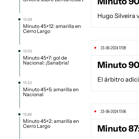
Minuto 90:
Hugo Silveira 
15:59
Minuto 45+12: amarilla en
Cerro Largo
23-06-2024 17:09
15:53
Minuto 45+7: gol de
Nacional: ¡Sanabria!
Minuto 90:
El árbitro adi
15:52
Minuto 45+5: amarilla en
Nacional
23-06-2024 17:06
15:49
Minuto 45+2: amarilla en
Cerro Largo
Minuto 87: