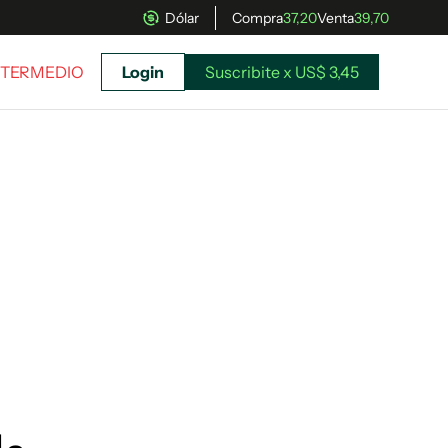
Dólar
Compra
37,20
Venta
39,70
INTERMEDIO
Login
Suscribite x US$ 3,45
uscríbete ahora a El Observador y elegí hasta
donde llegar.
Suscribite x US$ 3,45