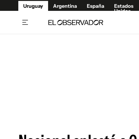
Uruguay
Argentina
España
Estados
Unidos
Home
Juegos 
Referí
Rugby
Fútbol
Básque
Mundial 2026
Tenis
Resultados Deportivos
Runnin
Fútbol internacional
Polidep
Copa Libertadores
Motor