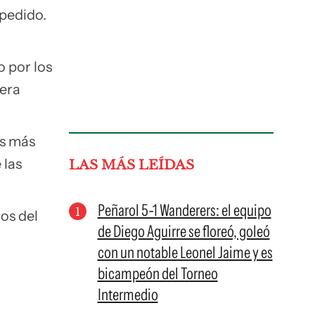
 pedido.
 por los
mera
as más
 las
LAS MÁS LEÍDAS
Peñarol 5-1 Wanderers: el equipo
os del
de Diego Aguirre se floreó, goleó
con un notable Leonel Jaime y es
bicampeón del Torneo
Intermedio