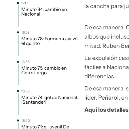
17:03
la cancha para j
Minuto 84: cambio en
Nacional
De esa manera, C
16:58
albos que inclus
Minuto 78: Formento salvó
el quinto
mitad. Ruben Ben
La expulsión casi
16:55
fáciles a Naciona
Minuto 75: cambio en
Cerro Largo
diferencias.
De esa manera, s
16:53
líder, Peñarol, en
Minuto 74: gol de Nacional:
¡Santander!
Aquí los detalles
16:50
Minuto 71: el juvenil De