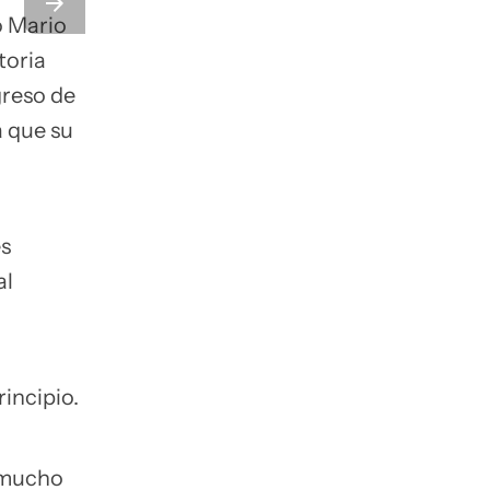
o Mario
toria
greso de
 que su
es
al
incipio.
n mucho