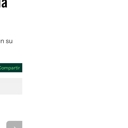
la
guenos en:
en su
Compartir