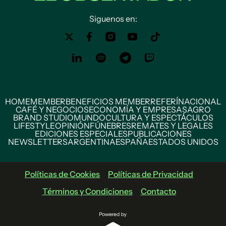
Siguenos en:
HOME
MEMBER
BENEFICIOS MEMBER
REFERÍ
NACIONAL
CAFÉ Y NEGOCIOS
ECONOMÍA Y EMPRESAS
AGRO
BRAND STUDIO
MUNDO
CULTURA Y ESPECTÁCULOS
LIFESTYLE
OPINIÓN
FÚNEBRES
REMATES Y LEGALES
EDICIONES ESPECIALES
PUBLICACIONES
NEWSLETTERS
ARGENTINA
ESPAÑA
ESTADOS UNIDOS
Políticas de Cookies
Políticas de Privacidad
Términos y Condiciones
Contacto