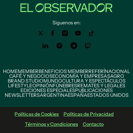
Siguenos en:
HOME
MEMBER
BENEFICIOS MEMBER
REFERÍ
NACIONAL
CAFÉ Y NEGOCIOS
ECONOMÍA Y EMPRESAS
AGRO
BRAND STUDIO
MUNDO
CULTURA Y ESPECTÁCULOS
LIFESTYLE
OPINIÓN
FÚNEBRES
REMATES Y LEGALES
EDICIONES ESPECIALES
PUBLICACIONES
NEWSLETTERS
ARGENTINA
ESPAÑA
ESTADOS UNIDOS
Políticas de Cookies
Políticas de Privacidad
Términos y Condiciones
Contacto