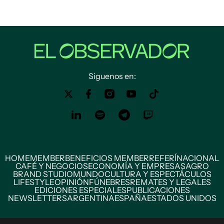
Siguenos en:
HOME
MEMBER
BENEFICIOS MEMBER
REFERÍ
NACIONAL
CAFÉ Y NEGOCIOS
ECONOMÍA Y EMPRESAS
AGRO
BRAND STUDIO
MUNDO
CULTURA Y ESPECTÁCULOS
LIFESTYLE
OPINIÓN
FÚNEBRES
REMATES Y LEGALES
EDICIONES ESPECIALES
PUBLICACIONES
NEWSLETTERS
ARGENTINA
ESPAÑA
ESTADOS UNIDOS