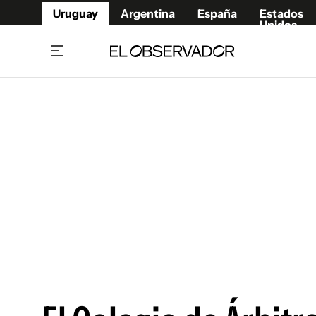
Uruguay
Argentina
España
Estados
Unidos
Home
Juegos 
Referí
Rugby
Fútbol
Básque
Mundial 2026
Tenis
Resultados Deportivos
Runnin
Fútbol internacional
Polidep
Copa Libertadores
Motor