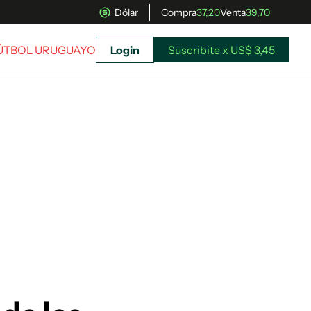
Dólar
Compra
37,20
Venta
39,70
FÚTBOL URUGUAYO
Login
Suscribite x US$ 3,45
uscríbete ahora a El Observador y elegí hasta
donde llegar.
Suscribite x US$ 3,45