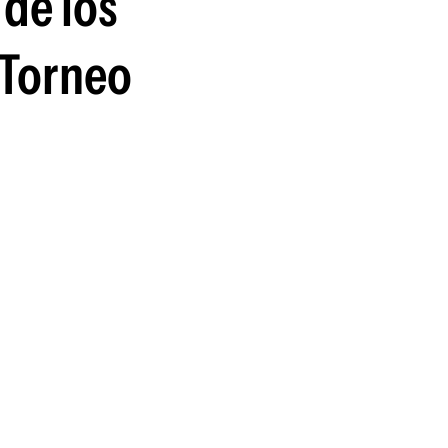
 de los
guenos en:
l Torneo