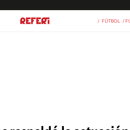
/
FÚTBOL
/ 
Olímpicos
S
tbol
g
ortivo