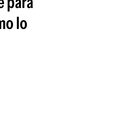
e para
guenos en:
mo lo