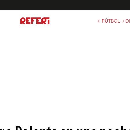
/
FÚTBOL
/ 
Olímpicos
S
tbol
g
ortivo