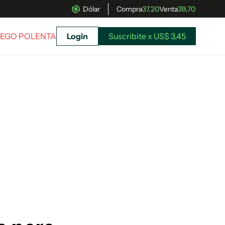
Dólar
Compra
37,20
Venta
39,70
DIEGO POLENTA
Login
Suscribite x US$ 3,45
uscríbete ahora a El Observador y elegí hasta
donde llegar.
Suscribite x US$ 3,45