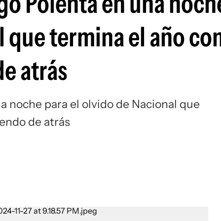
ego Polenta en una noch
Si
l que termina el año co
e atrás
a noche para el olvido de Nacional que
iendo de atrás