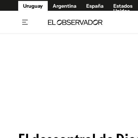
Uruguay
Argentina
España
Estados
Unidos
Home
Juegos 
Referí
Rugby
Fútbol
Básque
Mundial 2026
Tenis
Resultados Deportivos
Runnin
Fútbol internacional
Polidep
Copa Libertadores
Motor