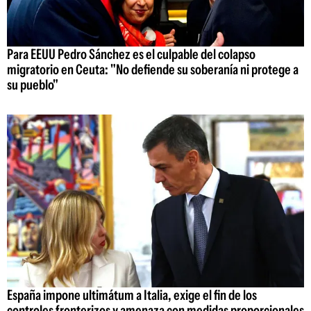
Para EEUU Pedro Sánchez es el culpable del colapso
migratorio en Ceuta: "No defiende su soberanía ni protege a
su pueblo"
España impone ultimátum a Italia, exige el fin de los
controles fronterizos y amenaza con medidas proporcionales