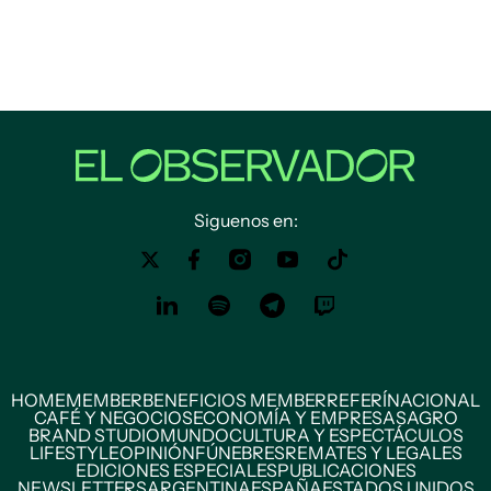
Siguenos en:
HOME
MEMBER
BENEFICIOS MEMBER
REFERÍ
NACIONAL
CAFÉ Y NEGOCIOS
ECONOMÍA Y EMPRESAS
AGRO
BRAND STUDIO
MUNDO
CULTURA Y ESPECTÁCULOS
LIFESTYLE
OPINIÓN
FÚNEBRES
REMATES Y LEGALES
EDICIONES ESPECIALES
PUBLICACIONES
NEWSLETTERS
ARGENTINA
ESPAÑA
ESTADOS UNIDOS