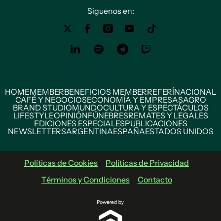
Siguenos en:
HOME
MEMBER
BENEFICIOS MEMBER
REFERÍ
NACIONAL
CAFÉ Y NEGOCIOS
ECONOMÍA Y EMPRESAS
AGRO
BRAND STUDIO
MUNDO
CULTURA Y ESPECTÁCULOS
LIFESTYLE
OPINIÓN
FÚNEBRES
REMATES Y LEGALES
EDICIONES ESPECIALES
PUBLICACIONES
NEWSLETTERS
ARGENTINA
ESPAÑA
ESTADOS UNIDOS
Políticas de Cookies
Políticas de Privacidad
Términos y Condiciones
Contacto