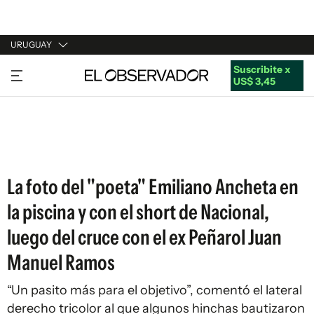
URUGUAY
Suscribite x
URUGUAY
US$ 3,45
ARGENTINA
ESPAÑA
ESTADOS UNIDOS
La foto del "poeta" Emiliano Ancheta en
la piscina y con el short de Nacional,
luego del cruce con el ex Peñarol Juan
Manuel Ramos
“Un pasito más para el objetivo”, comentó el lateral
derecho tricolor al que algunos hinchas bautizaron