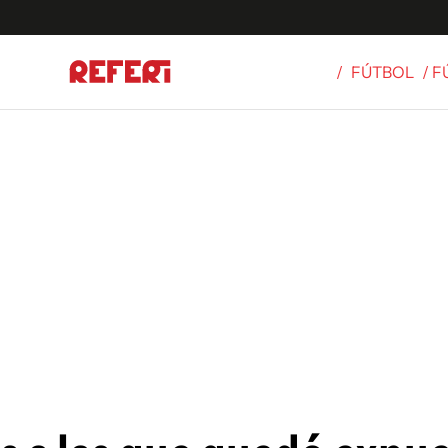
/
FÚTBOL
/ 
Olímpicos
S
tbol
g
ortivo