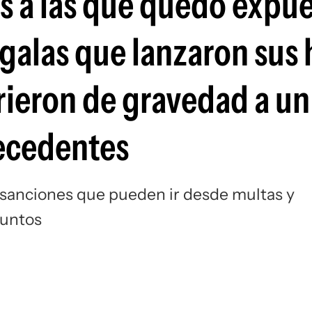
es a las que quedó expu
Si
ngalas que lanzaron sus
irieron de gravedad a un
tecedentes
 sanciones que pueden ir desde multas y
puntos