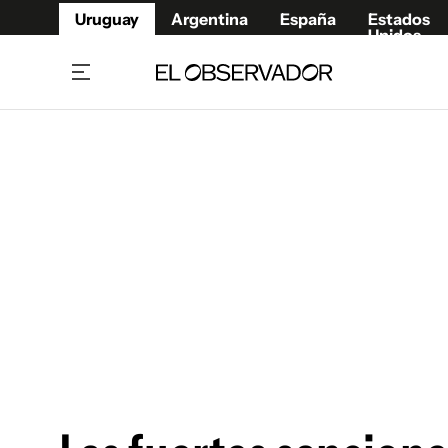
Uruguay
Argentina
España
Estados
Unidos
Home
Juegos 
Referí
Rugby
Fútbol
Básque
Mundial 2026
Tenis
Resultados Deportivos
Runnin
Fútbol internacional
Polidep
Copa Libertadores
Motor