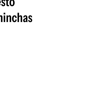
esto
guenos en:
 hinchas