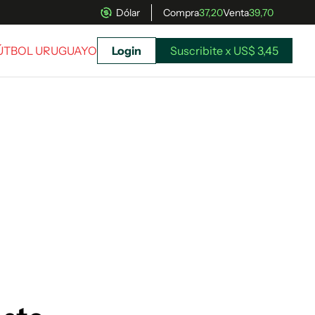
Dólar
Compra
37,20
Venta
39,70
FÚTBOL URUGUAYO
Login
Suscribite x US$ 3,45
uscríbete ahora a El Observador y elegí hasta
donde llegar.
Suscribite x US$ 3,45