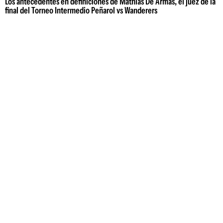
Los antecedentes en definiciones de Mathías De Armas, el juez de la
final del Torneo Intermedio Peñarol vs Wanderers