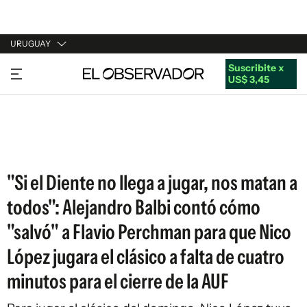
URUGUAY
Suscribite x
URUGUAY
US$ 3,45
ARGENTINA
ESPAÑA
ESTADOS UNIDOS
"Si el Diente no llega a jugar, nos matan a
todos": Alejandro Balbi contó cómo
"salvó" a Flavio Perchman para que Nico
López jugara el clásico a falta de cuatro
minutos para el cierre de la AUF