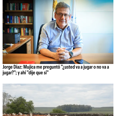
Jorge Díaz: Mujica me preguntó "¿usted va a jugar o no va a
jugar?"; y ahí "dije que sí"