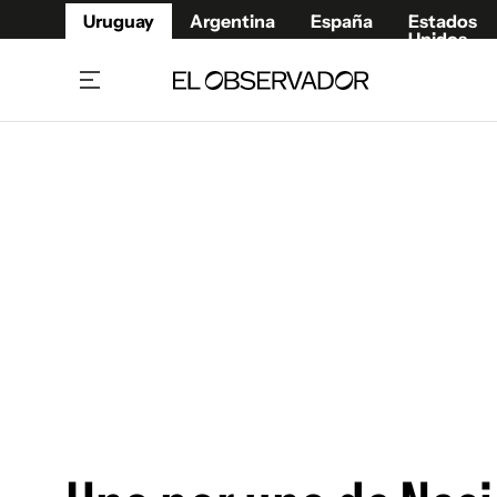
Uruguay
Argentina
España
Estados
Unidos
Home
Juegos 
Referí
Rugby
Fútbol
Básque
Mundial 2026
Tenis
Resultados Deportivos
Runnin
Fútbol internacional
Polidep
Copa Libertadores
Motor