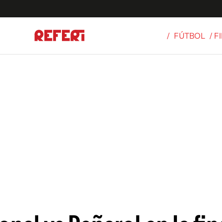
/
FÚTBOL
/ 
Olímpicos
S
tbol
g
ortivo