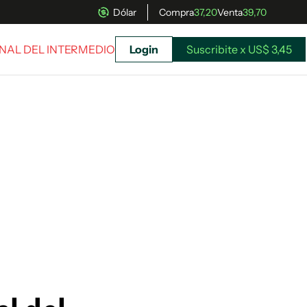
Dólar
Compra
37,20
Venta
39,70
FINAL DEL INTERMEDIO
Login
Suscribite x US$ 3,45
uscríbete ahora a El Observador y elegí hasta
donde llegar.
Suscribite x US$ 3,45