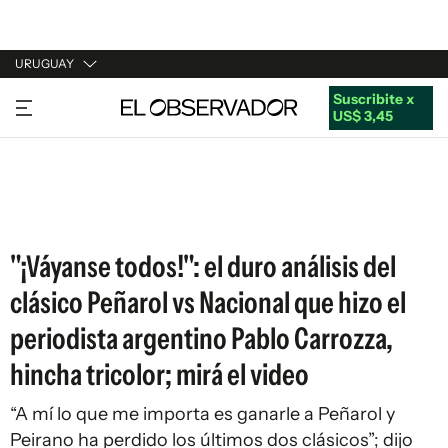
URUGUAY
Suscribite x
URUGUAY
US$ 3,45
ARGENTINA
ESPAÑA
ESTADOS UNIDOS
"¡Váyanse todos!": el duro análisis del
clásico Peñarol vs Nacional que hizo el
periodista argentino Pablo Carrozza,
hincha tricolor; mirá el video
“A mí lo que me importa es ganarle a Peñarol y
Peirano ha perdido los últimos dos clásicos”; dijo