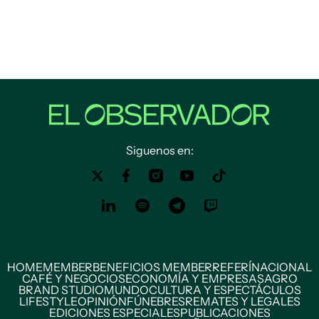
Siguenos en:
HOME
MEMBER
BENEFICIOS MEMBER
REFERÍ
NACIONAL
CAFÉ Y NEGOCIOS
ECONOMÍA Y EMPRESAS
AGRO
BRAND STUDIO
MUNDO
CULTURA Y ESPECTÁCULOS
LIFESTYLE
OPINIÓN
FÚNEBRES
REMATES Y LEGALES
EDICIONES ESPECIALES
PUBLICACIONES