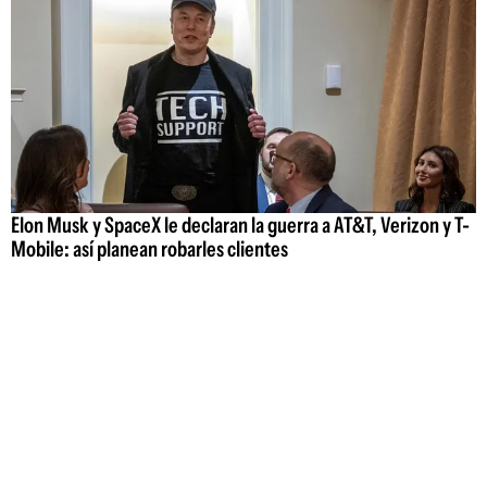
Elon Musk y SpaceX le declaran la guerra a AT&T, Verizon y T-
Mobile: así planean robarles clientes