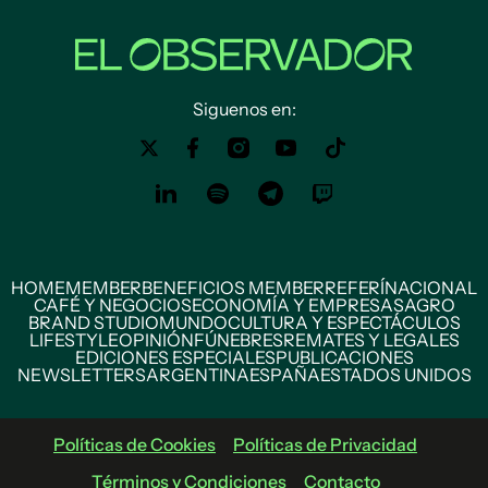
Siguenos en:
HOME
MEMBER
BENEFICIOS MEMBER
REFERÍ
NACIONAL
CAFÉ Y NEGOCIOS
ECONOMÍA Y EMPRESAS
AGRO
BRAND STUDIO
MUNDO
CULTURA Y ESPECTÁCULOS
LIFESTYLE
OPINIÓN
FÚNEBRES
REMATES Y LEGALES
EDICIONES ESPECIALES
PUBLICACIONES
NEWSLETTERS
ARGENTINA
ESPAÑA
ESTADOS UNIDOS
Políticas de Cookies
Políticas de Privacidad
Términos y Condiciones
Contacto