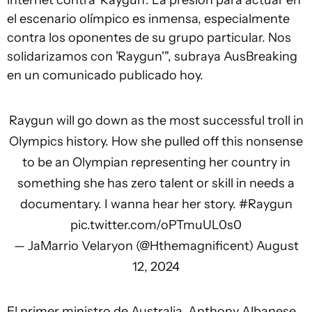
internet contra 'Raygun'. La presión para actuar en
el escenario olímpico es inmensa, especialmente
contra los oponentes de su grupo particular. Nos
solidarizamos con 'Raygun'", subraya AusBreaking
en un comunicado publicado hoy.
Raygun will go down as the most successful troll in
Olympics history. How she pulled off this nonsense
to be an Olympian representing her country in
something she has zero talent or skill in needs a
documentary. I wanna hear her story.
#Raygun
pic.twitter.com/oPTmuUL0s0
— JaMarrio Velaryon (@Hthemagnificent)
August
12, 2024
El primer ministro de Australia, Anthony Albanese,