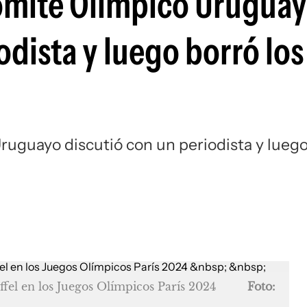
Comité Olímpico Urugua
Si
odista y luego borró los
ruguayo discutió con un periodista y lueg
iffel en los Juegos Olímpicos París 2024
Foto: