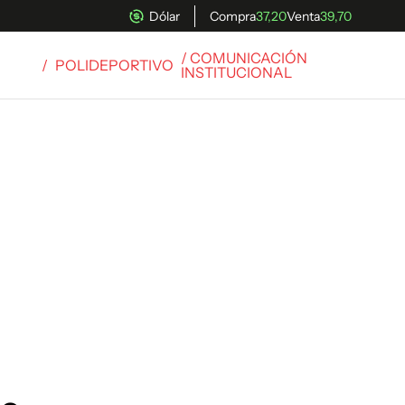
Dólar
Compra
37,20
Venta
39,70
/ COMUNICACIÓN
/
POLIDEPORTIVO
INSTITUCIONAL
uscríbete ahora a El Observador y elegí hasta
donde llegar.
Suscribite x US$ 3,45