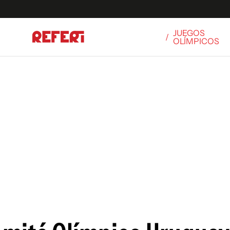
JUEGOS
/
OLÍMPICOS
Olímpicos
S
tbol
g
ortivo