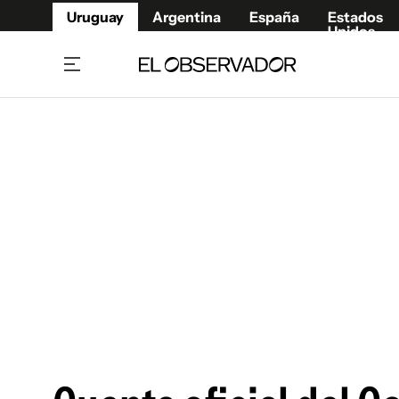
Uruguay
Argentina
España
Estados
Unidos
Home
Juegos 
Referí
Rugby
Fútbol
Básque
Mundial 2026
Tenis
Resultados Deportivos
Runnin
Fútbol internacional
Polidep
Copa Libertadores
Motor