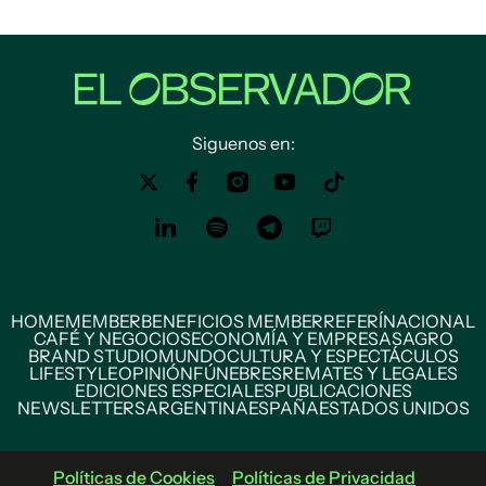
Siguenos en:
HOME
MEMBER
BENEFICIOS MEMBER
REFERÍ
NACIONAL
CAFÉ Y NEGOCIOS
ECONOMÍA Y EMPRESAS
AGRO
BRAND STUDIO
MUNDO
CULTURA Y ESPECTÁCULOS
LIFESTYLE
OPINIÓN
FÚNEBRES
REMATES Y LEGALES
EDICIONES ESPECIALES
PUBLICACIONES
NEWSLETTERS
ARGENTINA
ESPAÑA
ESTADOS UNIDOS
Políticas de Cookies
Políticas de Privacidad