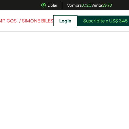
Dólar
Compra
37,20
Venta
39,70
MPICOS
/ SIMONE BILES
Login
Suscribite x US$ 3,45
uscríbete ahora a El Observador y elegí hasta
donde llegar.
Suscribite x US$ 3,45