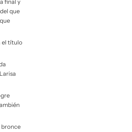
 final y
 del que
 que
el título
nda
Larisa
ogre
 también
n bronce