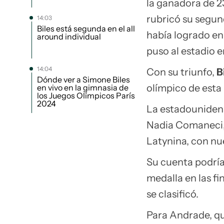
la ganadora de 23
rubricó su segun
14:03
Biles está segunda en el all
había logrado en
around individual
puso al estadio e
14:04
Con su triunfo,
B
Dónde ver a Simone Biles
olímpico de esta
en vivo en la gimnasia de
los Juegos Olímpicos París
2024
La estadounidens
Nadia Comaneci, 
Latynina, con nue
Su cuenta podría
medalla en las fin
se clasificó.
Para Andrade, que