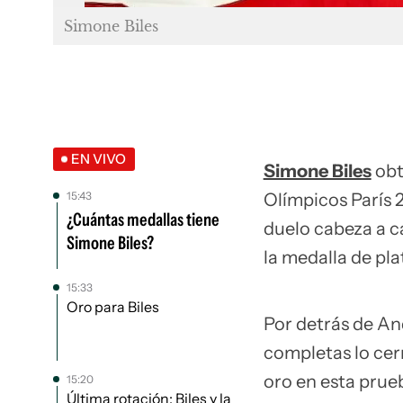
Simone Biles
EN VIVO
Simone Biles
obt
15:43
Olímpicos París 
¿Cuántas medallas tiene
duelo cabeza a c
Simone Biles?
la medalla de pla
15:33
Oro para Biles
Por detrás de An
completas lo cerr
oro en esta prue
15:20
Última rotación: Biles y la