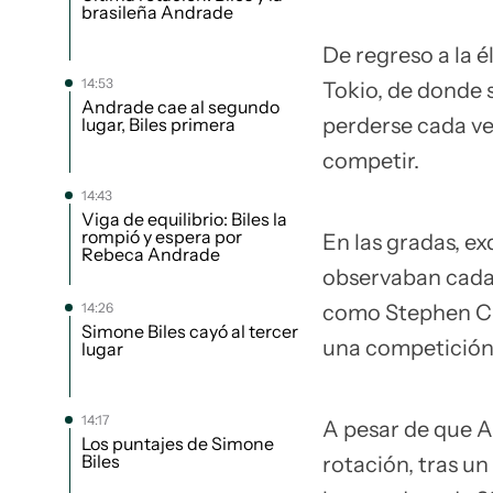
brasileña Andrade
De regreso a la é
14:53
Tokio, de donde s
Andrade cae al segundo
perderse cada ve
lugar, Biles primera
competir.
14:43
Viga de equilibrio: Biles la
rompió y espera por
En las gradas, e
Rebeca Andrade
observaban cada 
14:26
como Stephen Cur
Simone Biles cayó al tercer
una competición 
lugar
14:17
A pesar de que A
Los puntajes de Simone
Biles
rotación, tras u