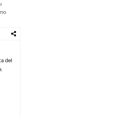
u
omo
a del
.