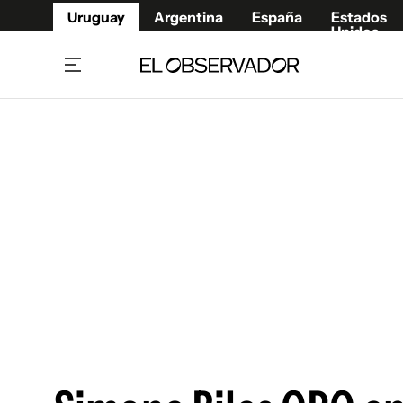
Uruguay
Argentina
España
Estados
Unidos
Home
Juegos 
Referí
Rugby
Fútbol
Básque
Mundial 2026
Tenis
Resultados Deportivos
Runnin
Fútbol internacional
Polidep
Copa Libertadores
Motor