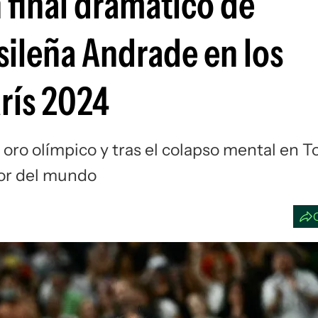
 final dramático de
Si
sileña Andrade en los
rís 2024
oro olímpico y tras el colapso mental en T
jor del mundo