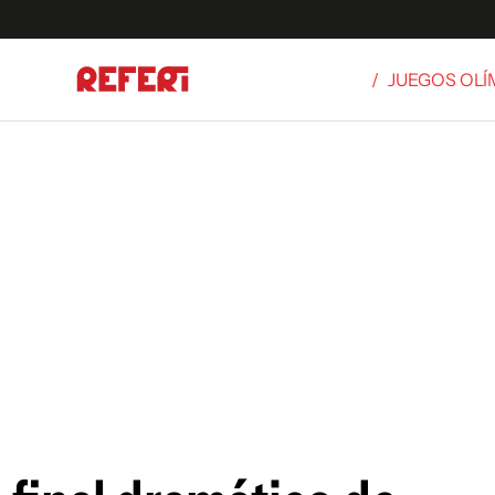
/
JUEGOS OLÍ
Olímpicos
S
tbol
g
ortivo