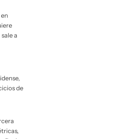
 en
uiere
sale a
idense,
cicios de
rcera
tricas,