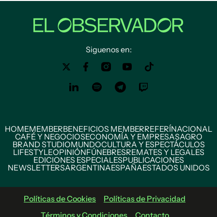
Siguenos en:
HOME
MEMBER
BENEFICIOS MEMBER
REFERÍ
NACIONAL
CAFÉ Y NEGOCIOS
ECONOMÍA Y EMPRESAS
AGRO
BRAND STUDIO
MUNDO
CULTURA Y ESPECTÁCULOS
LIFESTYLE
OPINIÓN
FÚNEBRES
REMATES Y LEGALES
EDICIONES ESPECIALES
PUBLICACIONES
NEWSLETTERS
ARGENTINA
ESPAÑA
ESTADOS UNIDOS
Políticas de Cookies
Políticas de Privacidad
Términos y Condiciones
Contacto