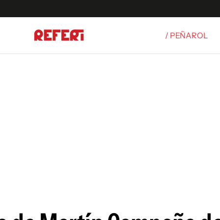
/ PEÑAROL
Olímpicos
S
tbol
g
ortivo