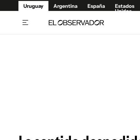
Uruguay
Argentina
España
Estados
Unidos
Home
Juegos 
Referí
Rugby
Fútbol
Básque
Mundial 2026
Tenis
Resultados Deportivos
Runnin
Fútbol internacional
Polidep
Copa Libertadores
Motor