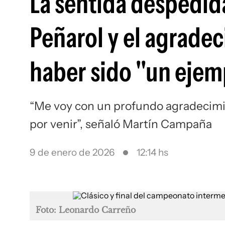
La sentida despedi
Peñarol y el agrade
haber sido "un ejemp
“Me voy con un profundo agradecimien
por venir”, señaló Martín Campaña
9 de enero de 2026
12:14 hs
Foto: Leonardo Carreño