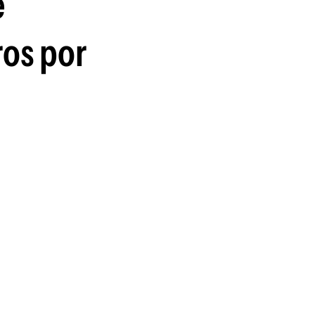
e
guenos en:
ros por