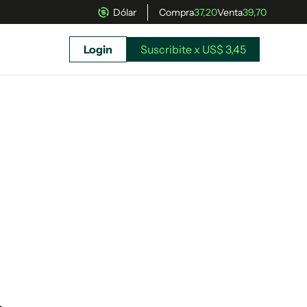
Dólar
Compra
37,20
Venta
39,70
Login
Suscribite x US$ 3,45
uscríbete ahora a El Observador y elegí hasta
donde llegar.
Suscribite x US$ 3,45