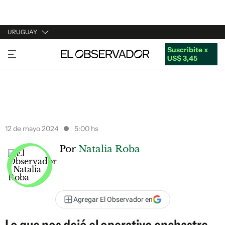
URUGUAY
Suscribite x
URUGUAY
US$ 3,45
ARGENTINA
ESPAÑA
ESTADOS UNIDOS
12 de mayo 2024
5:00 hs
Por
Natalia Roba
Agregar El Observador en