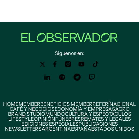
Siguenos en:
HOME
MEMBER
BENEFICIOS MEMBER
REFERÍ
NACIONAL
CAFÉ Y NEGOCIOS
ECONOMÍA Y EMPRESAS
AGRO
BRAND STUDIO
MUNDO
CULTURA Y ESPECTÁCULOS
LIFESTYLE
OPINIÓN
FÚNEBRES
REMATES Y LEGALES
EDICIONES ESPECIALES
PUBLICACIONES
NEWSLETTERS
ARGENTINA
ESPAÑA
ESTADOS UNIDOS