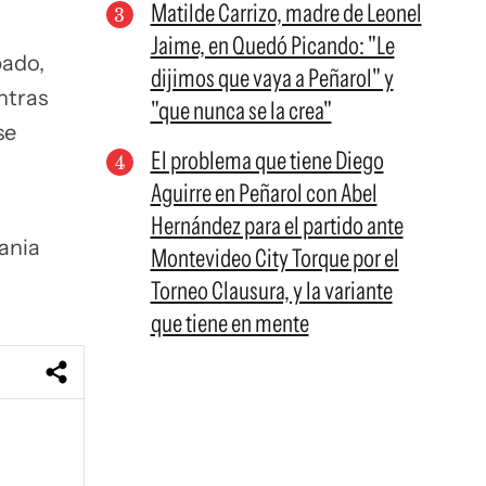
Matilde Carrizo, madre de Leonel
Jaime, en Quedó Picando: "Le
bado,
dijimos que vaya a Peñarol" y
ntras
"que nunca se la crea"
se
El problema que tiene Diego
Aguirre en Peñarol con Abel
Hernández para el partido ante
ania
Montevideo City Torque por el
Torneo Clausura, y la variante
que tiene en mente