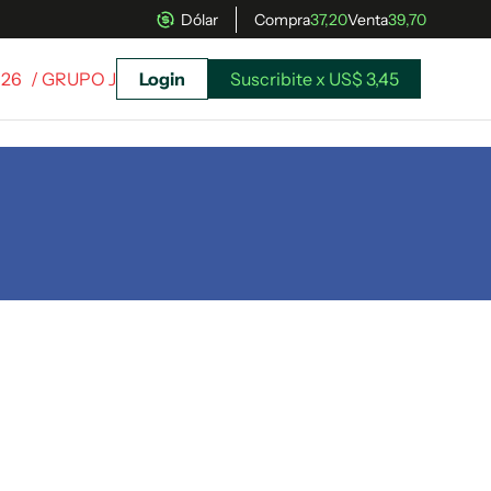
Dólar
Compra
37,20
Venta
39,70
026
/ GRUPO J
Login
Suscribite x US$ 3,45
uscríbete ahora a El Observador y elegí hasta
donde llegar.
Suscribite x US$ 3,45