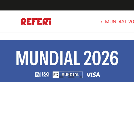
/
MUNDIAL 2
Olímpicos
S
tbol
g
ortivo