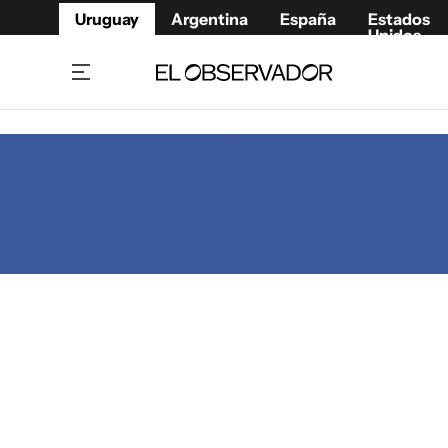
Uruguay
Argentina
España
Estados
Unidos
Home
Juegos 
Referí
Rugby
Fútbol
Básque
Mundial 2026
Tenis
Resultados Deportivos
Runnin
Fútbol internacional
Polidep
Copa Libertadores
Motor