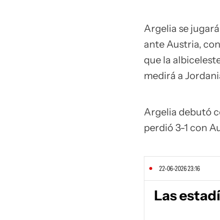
Argelia se jugará 
ante Austria, co
que la albicelest
medirá a Jordania
Argelia debutó c
perdió 3-1 con Au
22-06-2026 23:16
Las estad