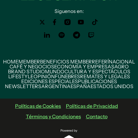
Siguenos en:
HOME
MEMBER
BENEFICIOS MEMBER
REFERÍ
NACIONAL
CAFÉ Y NEGOCIOS
ECONOMÍA Y EMPRESAS
AGRO
BRAND STUDIO
MUNDO
CULTURA Y ESPECTÁCULOS
LIFESTYLE
OPINIÓN
FÚNEBRES
REMATES Y LEGALES
EDICIONES ESPECIALES
PUBLICACIONES
NEWSLETTERS
ARGENTINA
ESPAÑA
ESTADOS UNIDOS
Políticas de Cookies
Políticas de Privacidad
Términos y Condiciones
Contacto