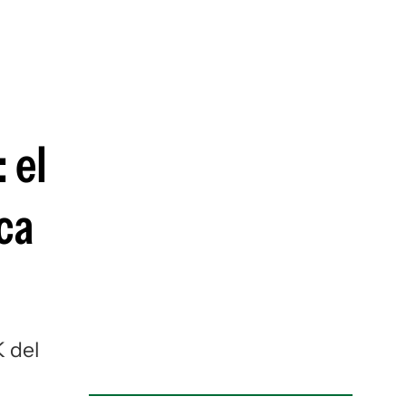
guenos en:
 el
ca
K del