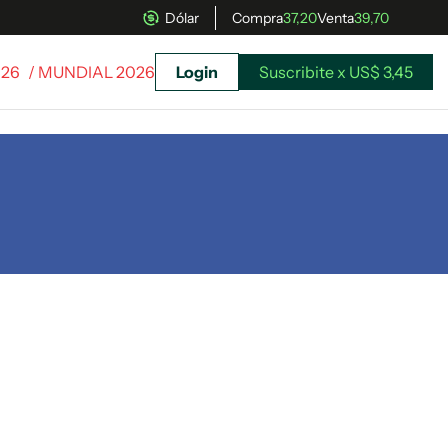
Dólar
Compra
37,20
Venta
39,70
026
/ MUNDIAL 2026
Login
Suscribite x US$ 3,45
uscríbete ahora a El Observador y elegí hasta
donde llegar.
Suscribite x US$ 3,45