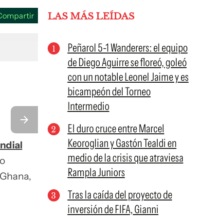
Compartir
LAS MÁS LEÍDAS
Peñarol 5-1 Wanderers: el equipo
de Diego Aguirre se floreó, goleó
con un notable Leonel Jaime y es
bicampeón del Torneo
Intermedio
El duro cruce entre Marcel
Keoroglian y Gastón Tealdi en
ndial
medio de la crisis que atraviesa
no
Rampla Juniors
a Ghana,
Tras la caída del proyecto de
inversión de FIFA, Gianni