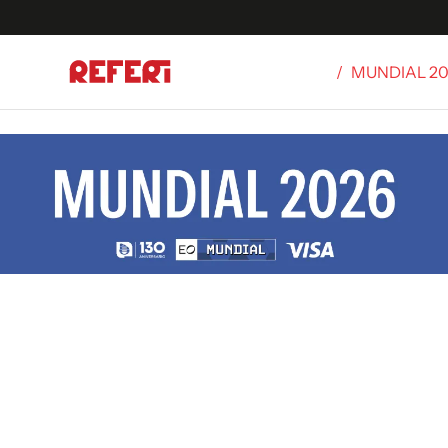
/
MUNDIAL 2
Olímpicos
S
tbol
g
ortivo