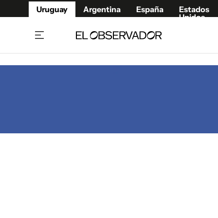
Uruguay
Argentina
España
Estados
Unidos
Home
Juegos 
Referí
Rugby
Fútbol
Básque
Mundial 2026
Tenis
Resultados Deportivos
Runnin
Fútbol internacional
Polidep
Copa Libertadores
Motor