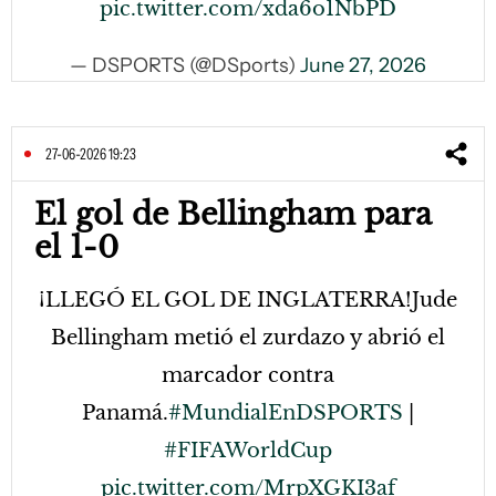
pic.twitter.com/xda6o1NbPD
— DSPORTS (@DSports)
June 27, 2026
27-06-2026 19:23
El gol de Bellingham para
el 1-0
¡LLEGÓ EL GOL DE INGLATERRA!Jude
Bellingham metió el zurdazo y abrió el
marcador contra
Panamá.
#MundialEnDSPORTS
|
#FIFAWorldCup
pic.twitter.com/MrpXGKI3af