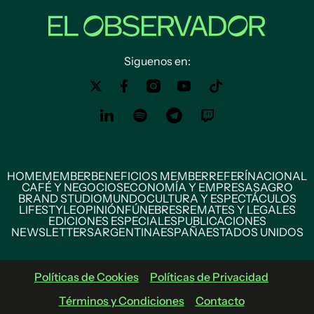
Siguenos en:
HOME
MEMBER
BENEFICIOS MEMBER
REFERÍ
NACIONAL
CAFÉ Y NEGOCIOS
ECONOMÍA Y EMPRESAS
AGRO
BRAND STUDIO
MUNDO
CULTURA Y ESPECTÁCULOS
LIFESTYLE
OPINIÓN
FÚNEBRES
REMATES Y LEGALES
EDICIONES ESPECIALES
PUBLICACIONES
NEWSLETTERS
ARGENTINA
ESPAÑA
ESTADOS UNIDOS
Políticas de Cookies
Políticas de Privacidad
Términos y Condiciones
Contacto