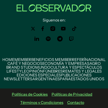
Siguenos en:
HOME
MEMBER
BENEFICIOS MEMBER
REFERÍ
NACIONAL
CAFÉ Y NEGOCIOS
ECONOMÍA Y EMPRESAS
AGRO
BRAND STUDIO
MUNDO
CULTURA Y ESPECTÁCULOS
LIFESTYLE
OPINIÓN
FÚNEBRES
REMATES Y LEGALES
EDICIONES ESPECIALES
PUBLICACIONES
NEWSLETTERS
ARGENTINA
ESPAÑA
ESTADOS UNIDOS
Políticas de Cookies
Políticas de Privacidad
Términos y Condiciones
Contacto