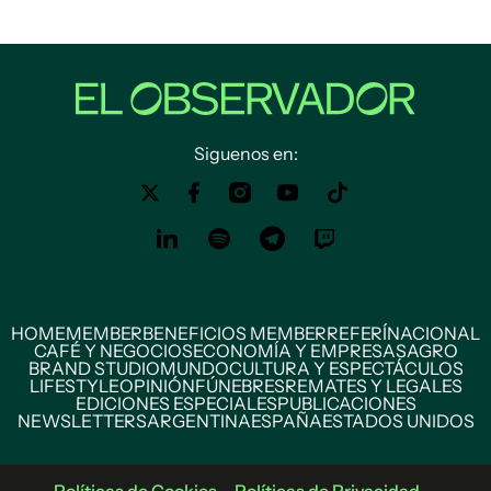
Siguenos en:
HOME
MEMBER
BENEFICIOS MEMBER
REFERÍ
NACIONAL
CAFÉ Y NEGOCIOS
ECONOMÍA Y EMPRESAS
AGRO
BRAND STUDIO
MUNDO
CULTURA Y ESPECTÁCULOS
LIFESTYLE
OPINIÓN
FÚNEBRES
REMATES Y LEGALES
EDICIONES ESPECIALES
PUBLICACIONES
NEWSLETTERS
ARGENTINA
ESPAÑA
ESTADOS UNIDOS