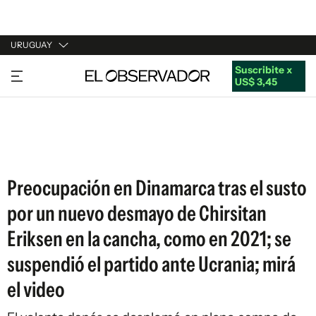
URUGUAY
Suscribite x
URUGUAY
US$ 3,45
ARGENTINA
ESPAÑA
ESTADOS UNIDOS
Preocupación en Dinamarca tras el susto
por un nuevo desmayo de Chirsitan
Eriksen en la cancha, como en 2021; se
suspendió el partido ante Ucrania; mirá
el video