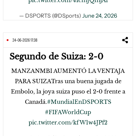
pic.twitter.com/4IcmJQmjAi
— DSPORTS (@DSports)
June 24, 2026
24-06-2026 17:38
Segundo de Suiza: 2-0
MANZANMBI AUMENTÓ LA VENTAJA
PARA SUIZATras una buena jugada de
Embolo, la joya suiza puso el 2-0 frente a
Canadá.
#MundialEnDSPORTS
#FIFAWorldCup
pic.twitter.com/kfW1w4JPf2