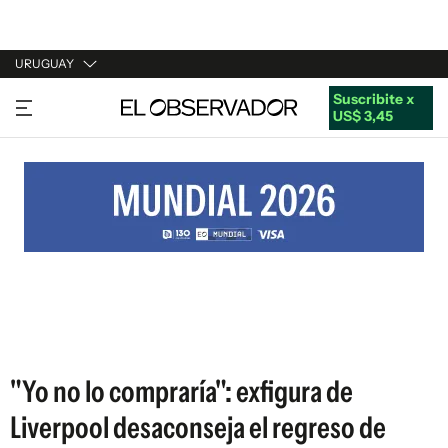
URUGUAY
Suscribite x
URUGUAY
US$ 3,45
ARGENTINA
ESPAÑA
ESTADOS UNIDOS
"Yo no lo compraría": exfigura de
Liverpool desaconseja el regreso de