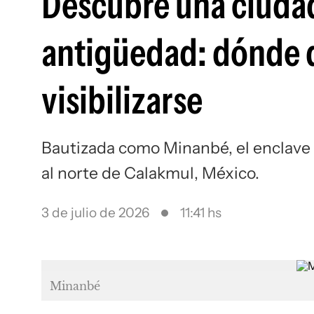
Descubre una ciudad
antigüedad: dónde 
visibilizarse
Bautizada como Minanbé, el enclave f
al norte de Calakmul, México.
3 de julio de 2026
11:41 hs
Minanbé