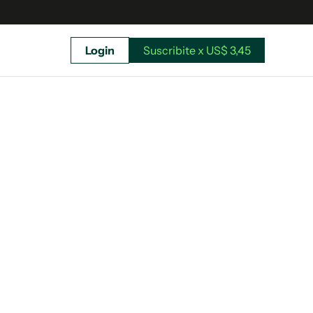
Login
Suscribite x US$ 3,45
uscríbete ahora a El Observador y elegí hasta
donde llegar.
Suscribite x US$ 3,45