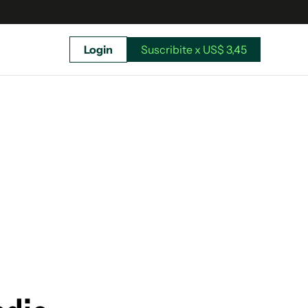
Login
Suscribite x US$ 3,45
uscríbete ahora a El Observador y elegí hasta
donde llegar.
Suscribite x US$ 3,45