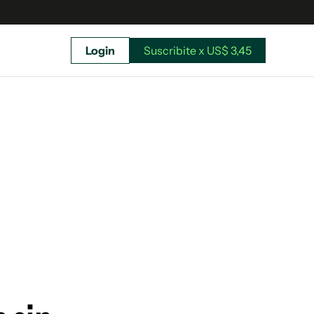
Login
Suscribite x US$ 3,45
uscríbete ahora a El Observador y elegí hasta
donde llegar.
Suscribite x US$ 3,45