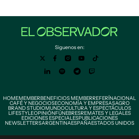
Siguenos en:
HOME
MEMBER
BENEFICIOS MEMBER
REFERÍ
NACIONAL
CAFÉ Y NEGOCIOS
ECONOMÍA Y EMPRESAS
AGRO
BRAND STUDIO
MUNDO
CULTURA Y ESPECTÁCULOS
LIFESTYLE
OPINIÓN
FÚNEBRES
REMATES Y LEGALES
EDICIONES ESPECIALES
PUBLICACIONES
NEWSLETTERS
ARGENTINA
ESPAÑA
ESTADOS UNIDOS