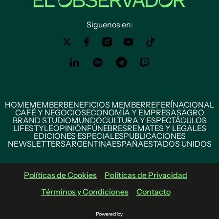
Siguenos en:
HOME
MEMBER
BENEFICIOS MEMBER
REFERÍ
NACIONAL
CAFÉ Y NEGOCIOS
ECONOMÍA Y EMPRESAS
AGRO
BRAND STUDIO
MUNDO
CULTURA Y ESPECTÁCULOS
LIFESTYLE
OPINIÓN
FÚNEBRES
REMATES Y LEGALES
EDICIONES ESPECIALES
PUBLICACIONES
NEWSLETTERS
ARGENTINA
ESPAÑA
ESTADOS UNIDOS
Políticas de Cookies
Políticas de Privacidad
Términos y Condiciones
Contacto