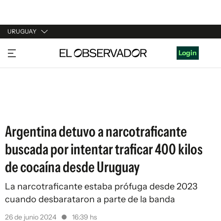
URUGUAY
URUGUAY
Login
ARGENTINA
ESPAÑA
ESTADOS UNIDOS
Argentina detuvo a narcotraficante
buscada por intentar traficar 400 kilos
de cocaína desde Uruguay
La narcotraficante estaba prófuga desde 2023
cuando desbarataron a parte de la banda
26 de junio 2024
16:39 hs