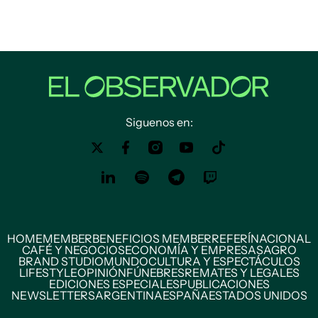
Siguenos en:
HOME
MEMBER
BENEFICIOS MEMBER
REFERÍ
NACIONAL
CAFÉ Y NEGOCIOS
ECONOMÍA Y EMPRESAS
AGRO
BRAND STUDIO
MUNDO
CULTURA Y ESPECTÁCULOS
LIFESTYLE
OPINIÓN
FÚNEBRES
REMATES Y LEGALES
EDICIONES ESPECIALES
PUBLICACIONES
NEWSLETTERS
ARGENTINA
ESPAÑA
ESTADOS UNIDOS